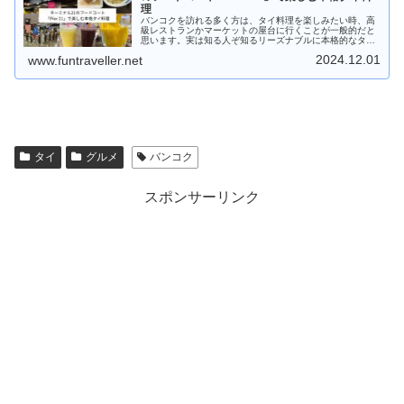
理
バンコクを訪れる多く方は、タイ料理を楽しみたい時、高
級レストランかマーケットの屋台に行くことが一般的だと
思います。実は知る人ぞ知るリーズナブルに本格的なタイ
料理を楽しめる場所があります。それは、スクンビット通
2024.12.01
www.funtraveller.net
りとアソーク交差点の角に位置するショッピングモールタ
ーミナル 21の5階にあるフードコート「Pier 21」です。今
回の記事では、ターミナル 21のフードコート「Pier 21」
について徹底解説します。
タイ
グルメ
バンコク
スポンサーリンク