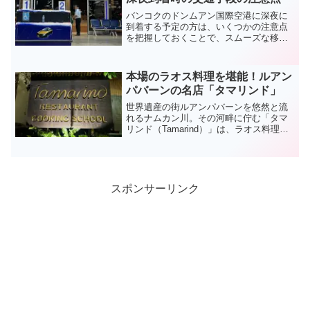
ウンジ（The Coral Executive Lounge）と
ミラクル・ラウンジが２つです。ミラク
バンコクのドンムアン国際空港に深夜に
ル・ラウンジは以前利用したことがあり
到着する予定の方は、いくつかの注意点
ましたので、今回はザ・コーラル・エグ
を把握しておくことで、スムーズな移動
ゼクティブ・ラウンジを利用しました。
を確保することができます。特に、公共
以下、ラウンジ内の様子や飲食サービス
交通機関が運行していない時間帯では、
などを詳しくお伝えします。
移動手段の確保が難しくなるため、事前
本場のラオス料理を堪能！ルアン
の準備が不可欠です。この記事では、自
パバーンの名店「タマリンド」
らの失敗経験をもとにドンムアン国際空
港に深夜到着時の注意点とおすすめの対
世界遺産の街ルアンパバーンを悠然と流
策について詳しく説明します。
れるナムカン川。その河畔に佇む「タマ
リンド（Tamarind）」は、ラオス料理の
クッキングスクールも開催するルアンパ
バーン屈指の人気レストランです。今回
の記事では、タマリンドについてレポー
トします。
スポンサーリンク