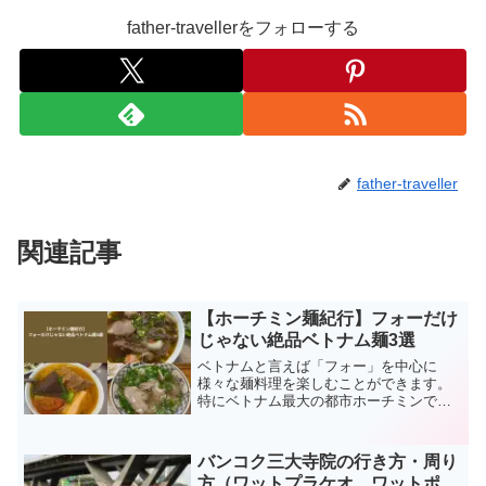
father-travellerをフォローする
father-traveller
関連記事
【ホーチミン麺紀行】フォーだけ
じゃない絶品ベトナム麺3選
ベトナムと言えば「フォー」を中心に
様々な麺料理を楽しむことができます。
特にベトナム最大の都市ホーチミンで
は、ベトナム各地の個性豊かで奥深い麺
料理が数多く存在します。今回の記事で
は、麺好きの私が実際にホーチミンで味
バンコク三大寺院の行き方・周り
わった3種類の麺料理に焦点を当ててご紹
方（ワットプラケオ、ワットポ