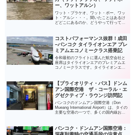
介します。
ー、ワットアルン）
ワット・プラケオ、ワット・ポー、ワッ
ト・アルン・・・。聞いたことはあるけ
どどこにあるのか、どうやって行ってい
いのかわからない方もいるでしょう。そ
こで本日はバンコク三大寺院の行き方と
効率の良い周りかたについてご紹介しま
コストパフォーマンス抜群！成田
す。
−バンコク タイライオンエア プレ
ミアムエコノミークラス搭乗記
令和最初のフライトに選んだ航空会社と
座席はタイライオンエアのプレミアムエ
コノミークラスです。タイライオンエア
のプレミアムエコノミークラスはLCCと
は思えないほど設備、サービスが充実し
ていました。特に座席はフルサービスキ
【プライオリティ・パス】ドンム
ャリアのプレミアムエコノミークラスを
アン国際空港 ザ・コーラル・エ
遥かに凌駕しており、一世代前のビジネ
グゼクティブ・ラウンジ訪問記
スクラスの座席で非常にコストパフォー
マンスに優れています。
バンコクのドンムアン国際空港（Don
Mueang International Airport）は、タイの
主要な空港の一つで、多くの国内線およ
び国際線が発着しています。この空港に
は、プライオリティ・パスで利用できる
ラウンジが３つあります。今回私が利用
バンコク・ドンムアン国際空港：
したザ・コーラル・エグゼクティブ・ラ
深夜到着時の交通手段の注意点