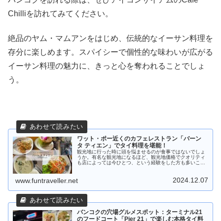
Chilliを訪れてみてください。
絶品のヤム・マムアンをはじめ、伝統的なイーサン料理を
存分に楽しめます。スパイシーで個性的な味わいが広がる
イーサン料理の魅力に、きっと心を奪われることでしょ
う。
ワット・ポー近くのカフェレストラン「バーン
タ ティエン」でタイ料理を堪能！
観光地に行った時に頭を悩ませるのが食事ではないでしょ
うか。有名な観光地になるほど、観光地価格でクオリティ
も店によっては今ひとつ、という経験をした方も多いこと
と思います。ワット・ポー近くにあるカフェレストラン
「バーン タ ティエン」は、バンコクを代表する観光スポ
2024.12.07
ットであるワット・ポーの至近に位置しながら、リーズナ
www.funtraveller.net
ブルな価格で本格的なタイ料理を楽しむことができます。
バンコクの穴場グルメスポット：ターミナル21
のフードコート「Pier 21」で楽しむ本格タイ料