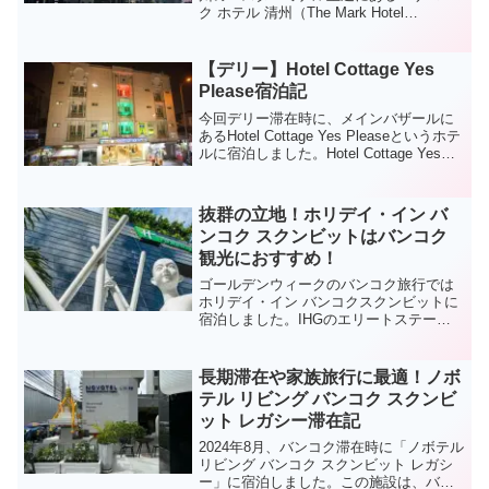
ク ホテル 清州（The Mark Hotel
Cheongju）」に宿泊しました。ザ マーク
ホテルは、清州市の公式WEBサイトでも
紹介されている3つ星ホテルです。この記
【デリー】Hotel Cottage Yes
事では、私が実際に宿泊したザ マーク ホ
Please宿泊記
テルの様子を、写真とともに詳しくレポ
ートします。清州でのホテル選びに迷っ
今回デリー滞在時に、メインバザールに
ている方は、ぜひ参考にしてください。
あるHotel Cottage Yes Pleaseというホテ
ルに宿泊しました。Hotel Cottage Yes
Pleaseは立地に恵まれたリーズナブルな
ホテルです。
抜群の立地！ホリデイ・イン バ
ンコク スクンビットはバンコク
観光におすすめ！
ゴールデンウィークのバンコク旅行では
ホリデイ・イン バンコクスクンビットに
宿泊しました。IHGのエリートステータ
スを持っているので、IHG系列のホテル
を利用することが多いのですが、ホリデ
イ・インはリーズナブルな上に品質も安
長期滞在や家族旅行に最適！ノボ
定していますので、選択することが多い
テル リビング バンコク スクンビ
のですが、今回のホリデイ・イン バンコ
ット レガシー滞在記
クスクンビットも非常に立地が良い上に
室内のクオリティも高く快適に過ごすこ
2024年8月、バンコク滞在時に「ノボテル
とができました。以下、詳細をご紹介し
リビング バンコク スクンビット レガシ
ます。
ー」に宿泊しました。この施設は、バン