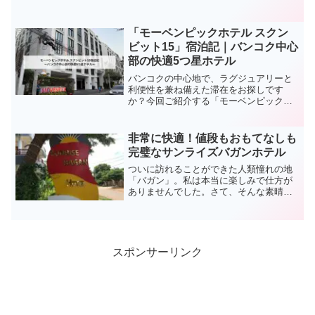
コク中心部に位置する現代的なホテル兼
サービスアパートメントです。今回の記
事では、長期滞在や家族旅行に最適なノ
「モーベンピックホテル スクン
ボテル リビング バンコク スクンビット
ビット15」宿泊記｜バンコク中心
レガシーについて詳細をお届けします。
部の快適5つ星ホテル
バンコクの中心地で、ラグジュアリーと
利便性を兼ね備えた滞在をお探しです
か？今回ご紹介する「モーベンピックホ
テル スクンビット 15 バンコク」は、そ
んな期待に応える魅力的な5つ星ホテルで
す。今回の記事ではモーベンピックホテ
非常に快適！値段もおもてなしも
ル スクンビット15の詳細や実際に宿泊し
完璧なサンライズバガンホテル
ての感想をお届けします。
ついに訪れることができた人類憧れの地
「バガン」。私は本当に楽しみで仕方が
ありませんでした。さて、そんな素晴ら
しい場所なのに疲れた状態の身体で観光
をしたいと思いますか？否、ゆっくり休
める場所がいい。その結果見つけた宿が
このサンライズバガンホテルです。実際
に費用・サービスともに素晴らしい宿で
スポンサーリンク
した。