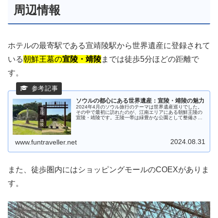
周辺情報
ホテルの最寄駅である宣靖陵駅から世界遺産に登録されて
いる
朝鮮王墓の
宣陵・靖陵
までは徒歩5分ほどの距離で
す。
ソウルの都心にある世界遺産：宣陵・靖陵の魅力
2024年4月のソウル旅行のテーマは世界遺産巡りでした。
その中で最初に訪れたのが、江南エリアにある朝鮮王陵の
宣陵・靖陵です。王陵一帯は緑豊かな公園として整備され
ており、散策スポットとしても魅力的です。 今回の記事で
は、宣陵・靖陵の見どころをお伝えいたします。
2024.08.31
www.funtraveller.net
また、徒歩圏内にはショッピングモールのCOEXがありま
す。