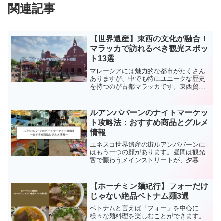
関連記事
【世界遺産】東西の文化が融合！
マラッカで訪れるべき観光スポッ
ト13選
マレーシアには魅力的な都市がたくさん
ありますが、中でも特にユニークな歴史
を持つのが古都マラッカです。東西貿易
の要衝として栄え、様々な国の影響を受
けてきたマラッカは、街全体が歴史博物
館のようで、訪れる人々を魅了していま
ルアンパバーンのナイトマーケッ
す。今回は、ユネスコ世界文化遺産にも
ト攻略法：おすすめ商品とグルメ
登録されているマラッカの魅力をご紹介
情報
します！
ユネスコ世界遺産の街ルアンパバーンに
はもう一つの顔があります。昼間は観光
客で賑わうメインストリートが、夕暮れ
とともに活気あふれる夜の市場「ナイト
マーケット」へと姿を変えるのです。今
回の記事ではルアンパバーン・ナイトマ
【ホーチミン麺紀行】フォーだけ
ーケットについて詳細をお届けします。
じゃない絶品ベトナム麺3選
ベトナムと言えば「フォー」を中心に
様々な麺料理を楽しむことができます。