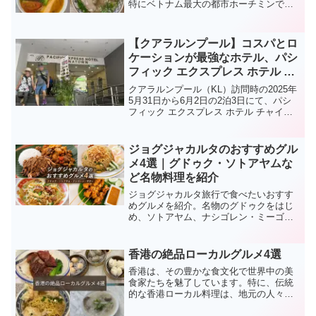
特にベトナム最大の都市ホーチミンで
は、ベトナム各地の個性豊かで奥深い麺
料理が数多く存在します。今回の記事で
は、麺好きの私が実際にホーチミンで味
【クアラルンプール】コスパとロ
わった3種類の麺料理に焦点を当ててご紹
ケーションが最強なホテル、パシ
介します。
フィック エクスプレス ホテル チ
ャイナタウンに宿泊しました
クアラルンプール（KL）訪問時の2025年
5月31日から6月2日の2泊3日にて、パシ
フィック エクスプレス ホテル チャイナ
タウン (Pacific Express Hotel Chinatown)
に宿泊しました。KLのチャイナタウン中
心に位置し、コストパフォーマンスにも
ジョグジャカルタのおすすめグル
優れた非常におすすめのホテルです。
メ4選｜グドゥク・ソトアヤムな
ど名物料理を紹介
ジョグジャカルタ旅行で食べたいおすす
めグルメを紹介。名物のグドゥクをはじ
め、ソトアヤム、ナシゴレン・ミーゴレ
ン、サテーの味や特徴、食べやすさ、食
事の注意点を実体験を交えて解説しま
す。
香港の絶品ローカルグルメ4選
香港は、その豊かな食文化で世界中の美
食家たちを魅了しています。特に、伝統
的な香港ローカル料理は、地元の人々の
みならず観光客にも人気です。この記事