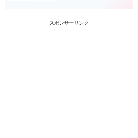
では、香港でぜひ味わってほしい4つのロ
ーカル料理、ローストグース、ワンタン
麺、おかゆ、飲茶について詳しく紹介し
ます。
スポンサーリンク