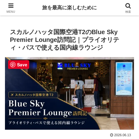
Life is travelling
旅を最高に楽しむために
MENU
検索
スカルノハッタ国際空港T2のBlue Sky
Premier Lounge訪問記｜プライオリテ
ィ・パスで使える国内線ラウンジ
Save
2026.06.13