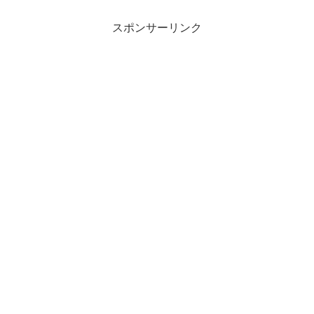
ANAのマイルで発券しました。エコノミ
ークラスの利用でしたが、私はスーパー
フライヤーズ会員のため、様々な特典を
スポンサーリンク
受けることもできました。今回の記事で
は、「ANA上級会員特典」を最大限に活
用したベトナム航空の搭乗体験を徹底レ
ビューします。