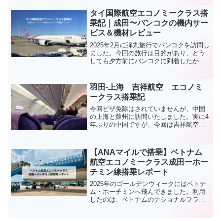
シュまで28,000円、計75,000円程度でモ
ロッコまで行くことができたのです。オ
タイ国際航空エコノミークラス搭
ーストリア航空は初めて利用したのです
乗記｜成田〜バンコクの機内サー
がとても利用しやすい航空会社だと感じ
ビス＆機材レビュー
ました。
2025年2月に弾丸旅行でバンコクを訪問し
ました。今回の旅行は目的があり、どう
しても夕方前にバンコクに到着したかっ
たため、時間帯が合っていたタイ国際航
空を利用しました。今回の記事では、成
田 - バンコク間のタイ国際航空エコノミ
羽田-上海 吉祥航空 エコノミ
ークラス搭乗記をお届けします。
ークラス搭乗記
今回ビザ免除はされていませんが、中国
の上海と蘇州に訪問いたしました。実に4
年ぶりの中国ですが、今回は吉祥航空の
エコノミークラスを利用しました。私が
利用したフライトの運行時間は正直最悪
でしたが、非常にホスピタリティに優れ
【ANAマイルで搭乗】ベトナム
たコスパの良い航空会社でした。
航空エコノミークラス成田ーホー
チミン線搭乗レポート
2025年のゴールデンウィークにはベトナ
ム・ホーチミンへ飛んできました。利用
したのは、ベトナムのナショナルフラッ
グキャリアであるベトナム航空です。ベ
トナム航空はANAと提携しているため、