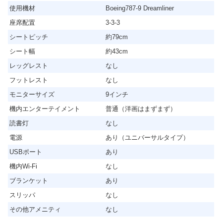
使用機材
Boeing787-9 Dreamliner
座席配置
3-3-3
シートピッチ
約79cm
シート幅
約43cm
レッグレスト
なし
フットレスト
なし
モニターサイズ
9インチ
機内エンターテイメント
普通（洋画はまずまず）
読書灯
なし
電源
あり（ユニバーサルタイプ）
USBポート
あり
機内Wi-Fi
なし
ブランケット
あり
スリッパ
なし
その他アメニティ
なし