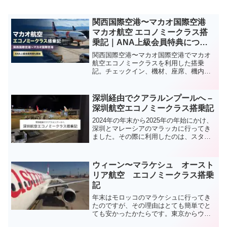
関西国際空港〜マカオ国際空港
マカオ航空 エコノミークラス搭
乗記｜ANA上級会員特典につい
ても解説！
関西国際空港〜マカオ国際空港でマカオ
航空エコノミークラスを利用した搭乗
記。チェックイン、機材、座席、機内
食、価格に加え、ANA上級会員特典で利
用できた優先チェックイン、Fast Lane、
ラウンジ、優先手荷物についても詳しく
深圳経由でクアラルンプールへ –
紹介します。
深圳航空エコノミークラス搭乗記
2024年の年末から2025年の年始にかけ、
深圳とマレーシアのマラッカに行ってき
ました。その際に利用したのは、スター
アライアンスに加盟している深圳航空の
エコノミークラスです。リーズナブルな
価格でサービスも良く、思った以上に快
ウィーン〜マラケシュ オースト
適でした。今回の記事では、深圳航空エ
リア航空 エコノミークラス搭乗
コノミークラスの搭乗記をお届けしま
記
す。
年末はモロッコのマラケシュに行ってき
たのですが、その理由はとても簡単でと
ても安かったかたらです。東京からウィ
ーンまで47,000円、ウィーンからマラケ