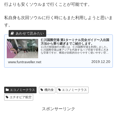
行よりも安くソウルまで行くことが可能です。
私自身も次回ソウルに行く時にもまた利用しようと思いま
す。
仁川国際空港 第1ターミナル完全ガイド〜入出国
方法から乗り継ぎまでご紹介します。
11月の韓国旅行の際には、仁川国際空港を利用しました。
仁川国際空港は東アジアを代表するハブ空港で非常に大き
な空港ですが、構造が比較的分かりやすく使いやすい空港
でした。その反面注意すべき点も…今回の記事では入出国
から乗り継ぎまで、空港内の施設を含めて仁川国際空港の
2019.12.20
完全ガイドをお届けします。
www.funtraveller.net
エコノミークラス
機内食
エコノミークラス
エチオピア航空
スポンサーリンク