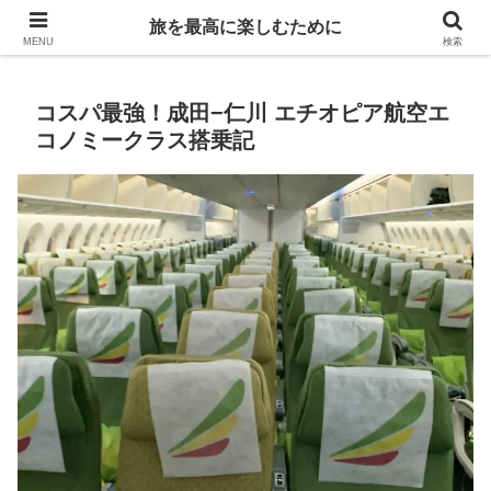
Life is travelling
旅を最高に楽しむために
MENU
検索
コスパ最強！成田−仁川 エチオピア航空エ
コノミークラス搭乗記