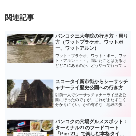
関連記事
バンコク三大寺院の行き方・周り
方（ワットプラケオ、ワットポ
ー、ワットアルン）
ワット・プラケオ、ワット・ポー、ワッ
ト・アルン・・・。聞いたことはあるけ
どどこにあるのか、どうやって行ってい
いのかわからない方もいるでしょう。そ
こで本日はバンコク三大寺院の行き方と
効率の良い周りかたについてご紹介しま
スコータイ新市街からシーサッチ
す。
ャナーライ歴史公園への行き方
以前一人でシーサッチャナーライ歴史公
園に行ったのですが、これがまたずごく
分かりにくい。かの有名な「地球の歩き
方」を少し日本で読んで行ったのです
が、結構書いてあることが異なり、困惑
しました。そこで本日は、シーサッチャ
バンコクの穴場グルメスポット：
ナーライ歴史公園完全ガイドを紹介しま
ターミナル21のフードコート
す。
「Pier 21」で楽しむ本格タイ料