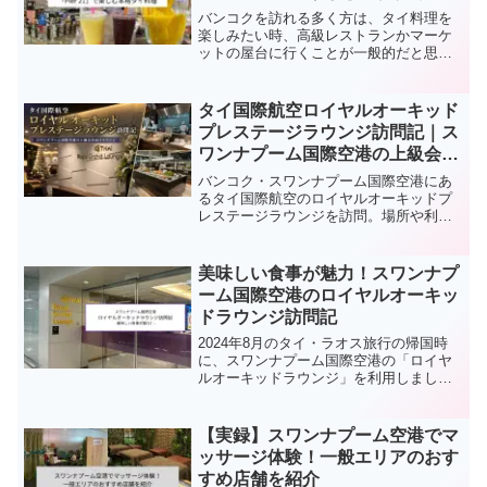
理
バンコクを訪れる多く方は、タイ料理を
楽しみたい時、高級レストランかマーケ
ットの屋台に行くことが一般的だと思い
ます。実は知る人ぞ知るリーズナブルに
本格的なタイ料理を楽しめる場所があり
ます。それは、スクンビット通りとアソ
タイ国際航空ロイヤルオーキッド
ーク交差点の角に位置するショッピング
プレステージラウンジ訪問記｜ス
モールターミナル 21の5階にあるフード
ワンナプーム国際空港の上級会員
コート「Pier 21」です。今回の記事で
向けラウンジ
は、ターミナル 21のフードコート「Pier
バンコク・スワンナプーム国際空港にあ
21」について徹底解説します。
るタイ国際航空のロイヤルオーキッドプ
レステージラウンジを訪問。場所や利用
条件、ラウンジ内の様子、食事、ドリン
ク、シャワー設備、実際に利用して感じ
たメリットや注意点を紹介します。
美味しい食事が魅力！スワンナプ
ーム国際空港のロイヤルオーキッ
ドラウンジ訪問記
2024年8月のタイ・ラオス旅行の帰国時
に、スワンナプーム国際空港の「ロイヤ
ルオーキッドラウンジ」を利用しまし
た。このラウンジはスターアライアンス
加盟のタイ国際航空が運営するラウンジ
です。今回の記事では、ロイヤルオーキ
【実録】スワンナプーム空港でマ
ッドラウンジの訪問記をお届けします。
ッサージ体験！一般エリアのおす
すめ店舗を紹介