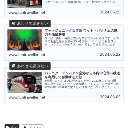
ッサージ&スパ「Happiness」です。観光やショッピング
で疲れた体を癒すために、帰国前にスパで汗を流してリフ
レッシュするのは最高の方法です。
2024.06.29
www.funtraveller.net
フォトジェニックな寺院 ワット・パクナムの魅
力を徹底解説
タイは、美しい寺院と豊かな文化で知られる国です。その
中でも最近注目を集めているのが、バンコクにあるワッ
ト・パクナム（Wat Paknam）です。フォトジェニックで
観光客に大人気のこの寺院は、その壮大な建築と神秘的な
雰囲気で訪れる人々を魅了しています。
2024.06.22
www.funtraveller.net
バンコク・ドンムアン空港から市内中心部へ鉄道
を利用して移動する方法
4年振りにバンコクに行きましたが、2021年にSRT（国
鉄）ダークレッドラインが開通し、ドンムアン空港から市
内中心部への移動が驚くほど便利になっていました。今回
の記事ではドンムアン空港から市内中心部へダークレッド
ラインを利用して移動する方法について詳しくお伝えしま
2024.06.09
す。
www.funtraveller.net
タイ
バンコク