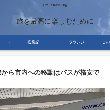
Life is travelling
旅を最高に楽しむために
搭乗記
ラウンジ
この
港から市内への移動はバスが格安で