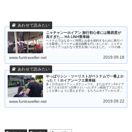
ニャチャンーホイアン 旅行初心者には難易度が
高すぎた… HA LINH乗車録
ベトナムではなるべく時間とお金を節約するために夜行バ
スを駆使してベトナム南北縦断を行いましたが、ニャチャ
ンーホイアンはかなり苦労を強いられました。 バスの移動
が大変、というよりは予約からピックアップまでがベトナ
ム人ではない自分にとってはかなり面倒でトラブル続きだ
2019.09.18
ったということです。 次に利用される方の参考になればと
www.funtraveller.net
思い、ニャチャンーホイアンの乗車録をご紹介します。
やっぱりシン・ツーリストがベトナムで一番よか
った！！ホイアンーフエ乗車録
多くの方はホイアン→ダナン→フエ、またはダナン⇄ホイア
ン&フエを1日ずつ日帰りといったダナン経由でフエに行く
ことが多いように思えますが、もちろんホイアンからダナ
ンに直接向かうこともできます。ムスコの場合、ベトナム
の大手バス会社、シン・ツーリストを使ってフエまで行き
2019.09.22
ました。実際にどのような感じだったか紹介したいと思い
www.funtraveller.net
ます。