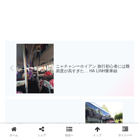
ニャチャンーホイアン 旅行初心者には難
易度が高すぎた… HA LINH乗車録
やっぱりシン・ツーリストがベトナムで
一番よかった！！ホイアンーフエ乗車録
ホーム
シェア
目次へ
トップ
サイドバー