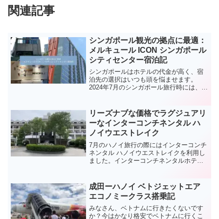
関連記事
シンガポール観光の拠点に最適：
メルキュール ICON シンガポール
シティセンター宿泊記
シンガポールはホテルの代金が高く、宿
泊先の選択はいつも頭を悩ませます。
2024年7月のシンガポール旅行時には、
「メルキュール ICON シンガポール シテ
ィセンター （Mercure ICON Singapore
City Centre）」を利用しました。歴史あ
リーズナブな価格でラグジュアリ
る風情漂うチャイナタウンと近代的なセ
ーなインターコンチネンタル ハ
ントラル ビジネス ディストリクトの境界
ノイウエストレイク
線に位置するこのホテルは、観光とビジ
ネス、どちらの目的でも理想的なホテル
7月のハノイ旅行の際にはインターコンチ
です。
ネンタル ハノイウエストレイクを利用し
ました。インターコンチネンタルホテル
は高い印象がありますが、ハノイウエス
トレイクはリーズナブルな価格で宿泊が
可能な本当におすすめできるホテルで
成田ーハノイ ベトジェットエア
す。
エコノミークラス搭乗記
みなさん、ベトナムに行きたくないです
か？今はかなり格安でベトナムに行くこ