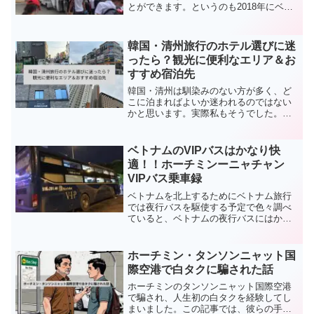
とができます。というのも2018年にベト
ジェットエアが日本就航を始めたからで
す。今やベトナムNO.1のLCCとして名を
挙げているベトジェットですが、日本便
韓国・清州旅行のホテル選びに迷
もどんどん増え続けています。
ったら？観光に便利なエリア＆お
すすめ宿泊先
韓国・清州は馴染みのない方が多く、ど
こに泊まればよいか迷われるのではない
かと思います。実際私もそうでした。今
回の記事では清州のホテル事情と実際に
私たちが宿泊した「Cheongju JUNG'GAM
Hotel」のレビューをお届けします。
ベトナムのVIPバスはかなり快
適！！ホーチミンーニャチャン
VIPバス乗車録
ベトナムを北上するためにベトナム旅行
では夜行バスを駆使する予定で色々調べ
ていると、ベトナムの夜行バスにはかな
り豪華なVIPバスがあるという情報を見か
けました。そして実際にホーチミンから
ニャチャンに行く際に噂の豪華VIPバスを
ホーチミン・タンソンニャット国
使ってみました。
際空港で白タクに騙された話
ホーチミンのタンソンニャット国際空港
で騙され、人生初の白タクを経験してし
まいました。この記事では、彼らの手口