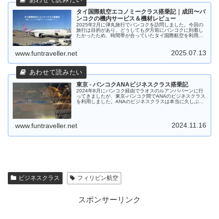
タイ国際航空エコノミークラス搭乗記｜成田〜バ
ンコクの機内サービス＆機材レビュー
2025年2月に弾丸旅行でバンコクを訪問しました。今回の
旅行は目的があり、どうしても夕方前にバンコクに到着し
たかったため、時間帯が合っていたタイ国際航空を利用し
ました。今回の記事では、成田 - バンコク間のタイ国際航
空エコノミークラス搭乗記をお届けします。
2025.07.13
www.funtraveller.net
東京 - バンコクANAビジネスクラス搭乗記
2024年8月にバンコク経由でラオスのルアンパバーンに行
ってきましたが、東京-バンコク間でANAのビジネスクラス
を利用しました。ANAのビジネスクラスは本当に久しぶり
で何と5年振りの搭乗でした。コロナ禍を経て以前と変わ
ったところもありましたので、この記事で詳しくご紹介し
ます。
2024.11.16
www.funtraveller.net
ビジネスクラス
フィリピン航空
スポンサーリンク