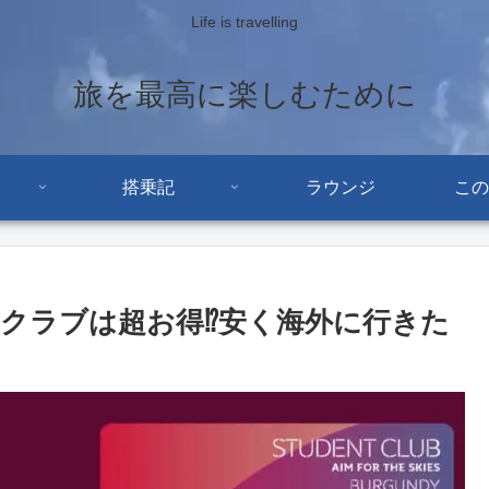
Life is travelling
旅を最高に楽しむために
搭乗記
ラウンジ
この
クラブは超お得⁉安く海外に行きた