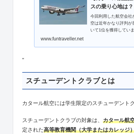
スの乗り心地は？
今回利用した航空会社
空は近年かなり評判が
いて1位を獲得してい
www.funtraveller.net
"
スチューデントクラブとは
カタール航空には学生限定のスチューデント
スチューデントクラブの対象は、
カタール航
定された
高等教育機関（大学またはカレッジ）