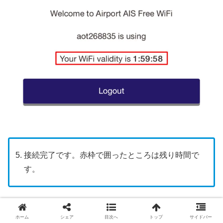
接続完了です。赤枠で囲ったところは残り時間で
す。
スワンナプーム国際空港のFree Wi-Fiは２時間までしか接
ホーム
シェア
目次へ
トップ
サイドバー
続することができません
。もし２時間以上接続する時は、