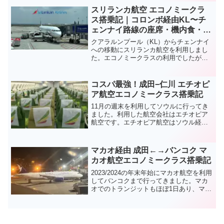
田 - バンコク間のタイ国際航空エコノミ
スリランカ航空 エコノミークラ
ークラス搭乗記をお届けします。
ス搭乗記｜コロンボ経由KL〜チ
ェンナイ路線の座席・機内食・ワ
ンワールド特典を徹底レビュー
クアラルンプール（KL）からチェンナイ
への移動にスリランカ航空を利用しまし
た。エコノミークラスの利用でしたが、
ワンワールドのサファイアの資格を持っ
ていると各種特典が享受できますので、
想像以上に快適に旅することができま
コスパ最強！成田−仁川 エチオピ
す。
ア航空エコノミークラス搭乗記
11月の週末を利用してソウルに行ってき
ました。利用した航空会社はエチオピア
航空です。エチオピア航空はソウル経由
でアジスアベバまで就航しており、金曜
日の夜成田発、日曜日の夜に成田着とい
う私のような弾丸旅行愛好者にはうって
マカオ経由 成田←→バンコク マ
つけの便があります。しかも値段はLCC
カオ航空エコノミークラス搭乗記
並みに格安。これは利用しない手はない
ですね。
2023/2024の年末年始にマカオ航空を利用
してバンコクまで行ってきました。マカ
オでのトランジットもほぼ1日あり、マカ
オ観光も楽しむことができました。マカ
オ航空は初めての利用でしたが、チェッ
クイン開始時間など他社と異なる点もあ
りましたので、この記事で詳しくご紹介