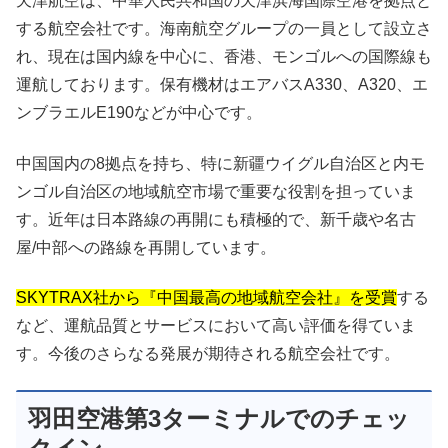
天津航空は、中華人民共和国の天津浜海国際空港を拠点と
する航空会社です。海南航空グループの一員として設立さ
れ、現在は国内線を中心に、香港、モンゴルへの国際線も
運航しております。保有機材はエアバスA330、A320、エ
ンブラエルE190などが中心です。
中国国内の8拠点を持ち、特に新疆ウイグル自治区と内モ
ンゴル自治区の地域航空市場で重要な役割を担っていま
す。近年は日本路線の再開にも積極的で、新千歳や名古
屋/中部への路線を再開しています。
SKYTRAX社から『中国最高の地域航空会社』を受賞
する
など、運航品質とサービスにおいて高い評価を得ていま
す。今後のさらなる発展が期待される航空会社です。
羽田空港第3ターミナルでのチェッ