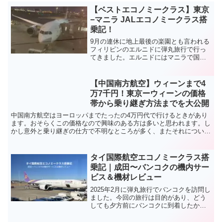
【ベストエコノミークラス】東京
−マニラ JALエコノミークラス搭
乗記！
9月の連休に地上最後の楽園とも言われる
フィリピンのエルニドに弾丸旅行で行っ
てきました。エルニドにはマニラで国内
線に乗り換えて行く必要がありますが、
マニラまではJALの深夜便を利用しまし
た。JALの国際線エコノミークラスは
【中国南方航空】ウィーンまで4
数々の賞を受賞しており、非常に評価が
万7千円！東京ーウィーンの価格
高いです。果たしてその乗り心地は！？
帯から乗り継ぎ方法までを大公開
今回の記事では東京−マニラ間のJAL エコ
ノミークラスの搭乗記をお届けします。
中国南方航空はヨーロッパまでたったの4万円代で行けるときがあり
ます。おそらくこの価格なので興味のある方は多いと思われます。し
かし意外と乗り継ぎの仕方で不明なところが多く、またそれについて
情報は一切ありませんでした。そこで本日は東京ーウィーンの価格か
ら乗り継ぎの様子まで大公開します。
タイ国際航空エコノミークラス搭
乗記｜成田〜バンコクの機内サー
ビス＆機材レビュー
2025年2月に弾丸旅行でバンコクを訪問し
ました。今回の旅行は目的があり、どう
しても夕方前にバンコクに到着したかっ
たため、時間帯が合っていたタイ国際航
空を利用しました。今回の記事では、成