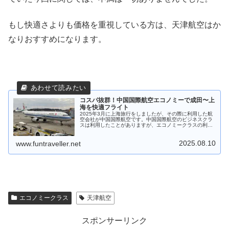
もし快適さよりも価格を重視している方は、天津航空はか
なりおすすめになります。
コスパ抜群！中国国際航空エコノミーで成田〜上
海を快適フライト
2025年3月に上海旅行をしましたが、その際に利用した航
空会社が中国国際航空です。中国国際航空のビジネスクラ
スは利用したことがありますが、エコノミークラスの利用
は初めてでした。価格も安かったため、不安が大きかった
のですが、良い意味で期待を裏切られました。今回の記事
2025.08.10
では、成田－上海・浦東間の中国国際航空エコノミークラ
www.funtraveller.net
ス搭乗記をお届けします。
エコノミークラス
天津航空
スポンサーリンク