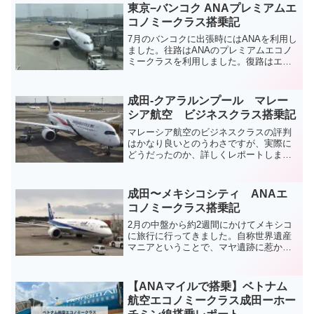
す。今回の記事では、国際線が発着する
東京−バンコク ANAプレミアムエ
北京首都国際空港第3ターミナルから市内
コノミークラス搭乗記
へのアクセス方法について詳しく解説し
ます。
7月のバンコクに出張時にはANAを利用し
ました。往路はANAのプレミアムエコノ
ミークラスを利用しました。復路はエコ
ノミークラスでの利用でしたが、ANAの
上級ステータスのおかげでプレミアムエ
コノミークラスに無償でアップグレード
成田-クアラルンプール マレー
され、往復ともプレミアムエコノミーク
シア航空 ビジネスクラス搭乗記
ラスを利用することができました。今回
の記事は東京−バンコク間のANAプレミア
マレーシア航空のビジネスクラスの評判
ムエコノミークラスの搭乗記をお届けし
はかなり良いとのうわさですが、実際に
ます。
どうだったのか、詳しくレポートしま
す。
成田〜メキシコシティ ANAエ
コノミークラス搭乗記
2月の中盤から約2週間にかけてメキシコ
に旅行に行ってきました。自称世界遺産
マニアということで、マヤ遺跡に惹かれ
てメキシコを目的地に定めました。治安
など多少不安な点もありましたが、結果
から言えばとても満足な旅行になったと
【ANAマイルで搭乗】ベトナム
思います。今まで様々な国を回っている
航空エコノミークラス成田ーホー
のですが実はANAの国際線を利用するの