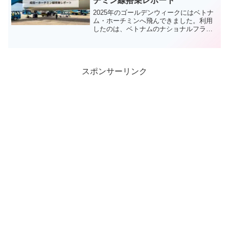
チミン線搭乗レポート
は初めてでとても楽しみにしていたフラ
イトでした。
2025年のゴールデンウィークにはベトナ
ム・ホーチミンへ飛んできました。利用
したのは、ベトナムのナショナルフラッ
グキャリアであるベトナム航空です。ベ
トナム航空はANAと提携しているため、
ANAのマイルで発券しました。エコノミ
ークラスの利用でしたが、私はスーパー
フライヤーズ会員のため、様々な特典を
スポンサーリンク
受けることもできました。今回の記事で
は、「ANA上級会員特典」を最大限に活
用したベトナム航空の搭乗体験を徹底レ
ビューします。