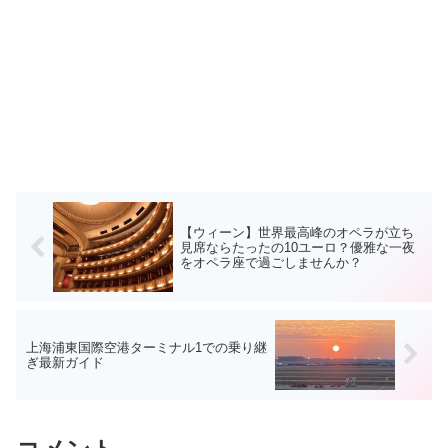
【ウィーン】世界最高峰のオペラが立ち
見席ならたったの10ユーロ？優雅な一夜
をオペラ座で過ごしませんか？
上海浦東国際空港ターミナル1での乗り継
ぎ最新ガイド