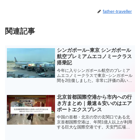
father-traveller
関連記事
シンガポール−東京 シンガポール
航空プレミアムエコノミークラス
搭乗記
今年に入りシンガポール航空のプレミア
ムエコノミークラスで東京−シンガポール
間を2往復しました。非常に評価の高いシ
ンガポール航空ですが、プレミアムエコ
ノミークラスの乗り心地とサービスは如
何ほどのものか！今回の記事ではシンガ
北京首都国際空港から市内への行
ポール航空エコノミークラスの搭乗記を
き方まとめ｜最速＆安いのはエア
お届けします。
ポートエクスプレス
中国の首都・北京の空の玄関口である北
京首都国際空港は、年間1億人以上が利用
する巨大な国際空港です。天安門広場な
どがある市内中心部からは北東へ約30キ
ロメートル離れた場所に位置していま