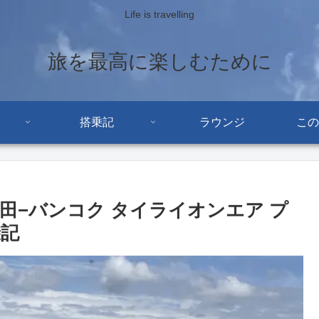
Life is travelling
旅を最高に楽しむために
搭乗記
ラウンジ
この
田−バンコク タイライオンエア プ
乗記