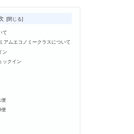
次
いて
レミアムエコノミークラスについて
イン
ェックイン
1便
0便