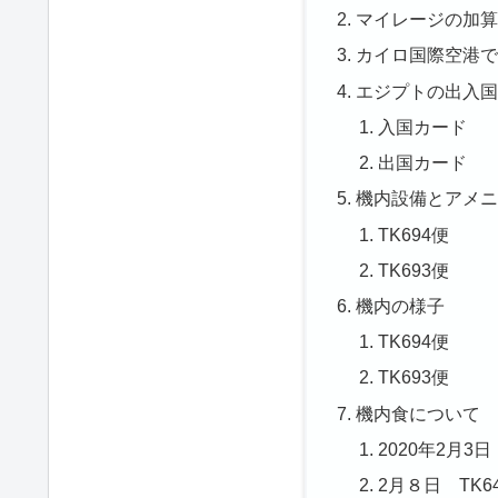
マイレージの加
カイロ国際空港
エジプトの出入
入国カード
出国カード
機内設備とアメ
TK694便
TK693便
機内の様子
TK694便
TK693便
機内食について
2020年2月3日
2月８日 TK6