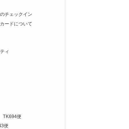
算
でのチェックイン
国カードについて
ニティ
 TK694便
43便