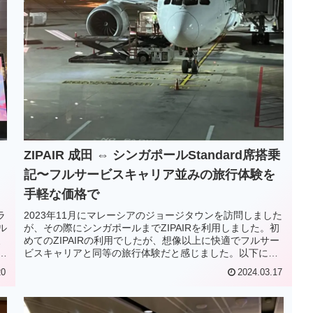
ZIPAIR 成田 ⇔ シンガポールStandard席搭乗
記〜フルサービスキャリア並みの旅行体験を
手軽な価格で
ラ
2023年11月にマレーシアのジョージタウンを訪問しました
ル
が、その際にシンガポールまでZIPAIRを利用しました。初
ミ
めてのZIPAIRの利用でしたが、想像以上に快適でフルサー
る
ビスキャリアと同等の旅行体験だと感じました。以下に詳
、
細をご紹介します。
20
2024.03.17
4
ま