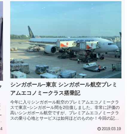
シンガポール−東京 シンガポール航空プレミ
ク
アムエコノミークラス搭乗記
今年に入りシンガポール航空のプレミアムエコノミークラ
往
スで東京−シンガポール間を2往復しました。非常に評価の
ー
高いシンガポール航空ですが、プレミアムエコノミークラ
ー
スの乗り心地とサービスは如何ほどのものか！今回の記事
C
ではシンガポール航空エコノミークラスの搭乗記をお届け
で
します。
14
2019.03.19
に