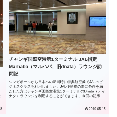
チャンギ国際空港第1ターミナル JAL指定
Marhaba（マルハバ、旧dnata）ラウンジ訪
問記
シンガポールから日本への帰国時に特典航空券でJALのビ
ジネスクラスを利用しました。JAL便搭乗の際に条件を満
たした方はチャンギ国際空港第1ターミナルのDnata（ディ
ナタ）ラウンジを利用することができます。今回の記事で
が
はチャンギ国際空港第1ターミナル ディナタラウンジ訪問
ク
記をお届けいたします。
18
2019.05.15