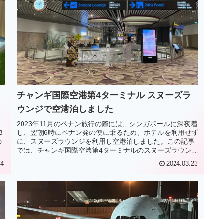
チャンギ国際空港第4ターミナル スヌーズラ
ウンジで空港泊しました
2023年11月のペナン旅行の際には、シンガポールに深夜着
3
し、翌朝6時にペナン発の便に乗るため、ホテルを利用せず
の
に、スヌーズラウンジを利用し空港泊しました。この記事
では、チャンギ国際空港第4ターミナルのスヌーズラウンジ
を実際の体験に基づきご紹介します。
24
2024.03.23